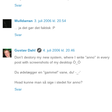
Svar
Mulldarran
3. juli 2006 kl. 20.54
... ja det gør det faktisk :P
Svar
Gustav Dahl
4. juli 2006 kl. 20.46
Don't destory my new system, where I write "anno" in every
post with screenshots of my desktop Ò_Ó
Du ødelægger en "gammel" vane, du! -_-'
Hvad kunne man så sige i stedet for anno?
Svar