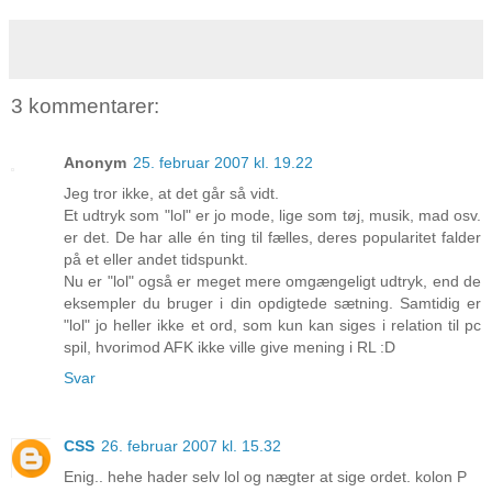
3 kommentarer:
Anonym
25. februar 2007 kl. 19.22
Jeg tror ikke, at det går så vidt.
Et udtryk som "lol" er jo mode, lige som tøj, musik, mad osv.
er det. De har alle én ting til fælles, deres popularitet falder
på et eller andet tidspunkt.
Nu er "lol" også er meget mere omgængeligt udtryk, end de
eksempler du bruger i din opdigtede sætning. Samtidig er
"lol" jo heller ikke et ord, som kun kan siges i relation til pc
spil, hvorimod AFK ikke ville give mening i RL :D
Svar
CSS
26. februar 2007 kl. 15.32
Enig.. hehe hader selv lol og nægter at sige ordet. kolon P