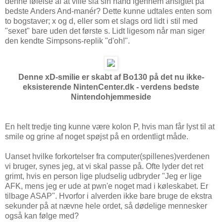
denne følelse af at ville slå sin hånd igennem ansigtet på
bedste Anders And-manér? Dette kunne udtales enten som
to bogstaver; x og d, eller som et slags ord lidt i stil med
"sexet" bare uden det første s. Lidt ligesom når man siger
den kendte Simpsons-replik "d'oh!".
Denne xD-smilie er skabt af Bo130 på det nu ikke-
eksisterende NintenCenter.dk - verdens bedste
Nintendohjemmeside
En helt tredje ting kunne være kolon P, hvis man får lyst til at
smile og grine af noget spøjst på en ordentligt måde.
Uanset hvilke forkortelser fra computer(spillenes)verdenen
vi bruger, synes jeg, at vi skal passe på. Ofte lyder det ret
grimt, hvis en person lige pludselig udbryder "Jeg er lige
AFK, mens jeg er ude at pwn'e noget mad i køleskabet. Er
tilbage ASAP". Hvorfor i alverden ikke bare bruge de ekstra
sekunder på at nævne hele ordet, så dødelige mennesker
også kan følge med?