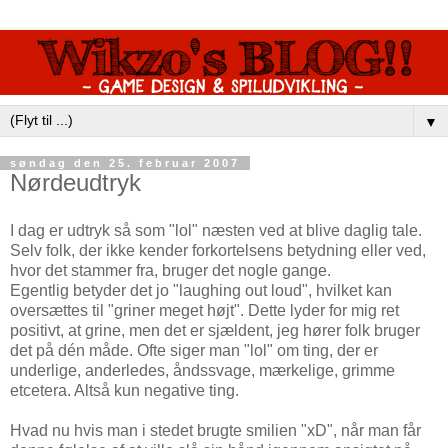
▼
søndag den 25. februar 2007
Nørdeudtryk
I dag er udtryk så som "lol" næsten ved at blive daglig tale.
Selv folk, der ikke kender forkortelsens betydning eller ved,
hvor det stammer fra, bruger det nogle gange.
Egentlig betyder det jo "laughing out loud", hvilket kan
oversættes til "griner meget højt". Dette lyder for mig ret
positivt, at grine, men det er sjældent, jeg hører folk bruger
det på dén måde. Ofte siger man "lol" om ting, der er
underlige, anderledes, åndssvage, mærkelige, grimme
etcetera. Altså kun negative ting.
Hvad nu hvis man i stedet brugte smilien "xD", når man får