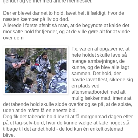
fjender og venner med andre mennesker.
Der er blevet dannet to hold, lavet helt tilfældigt, hvor de
næsten kæmper på liv op død.
Allerede i første afsnit så man, at de begyndte at kalde det
modsatte hold for fjender, og at de ville gøre alt for at vinde
over dem.
Fx. var en af opgaverne, at
hele holdet skulle lave så
mange armbøjninger, de
kunne, og de blev alle lagt
sammen. Det hold, der
havde lavet flest, sikrede sig
en plads ved
aftensmadbordet med alt
mulig lækker mad, imens at
det tabende hold skulle sidde overfor og se på, at de spiste,
uden at de måtte få en eneste bid.
Dog fik det tabende hold lov til at få morgenmad dagen efter
på et tag-selv-bord, hvor de kunne vælge at lade noget stå
tilbage til det andet hold - de lod kun én enkelt ostemad
blive.