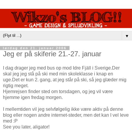
▼
lørdag den 21. januar 2006
Jeg er på skiferie 21.-27. januar
I dag drager jeg med bus op mod Idre Fjäll i Sverige.Der
skal jeg jeg stå på ski med min skoleklasse i knap en
uge.Det er kun 2. gang, at jeg står på ski, så jeg glæder mig
rigtig meget.
Hjemrejsen finder sted om torsdagen, og jeg vil være
hjemme igen fredag morgen.
I mellemtiden vil jeg selvfølgelig ikke være aktiv på denne
blog eller nogen andre internet-steder, men det kan I vel leve
med :P
See you later, aligator!