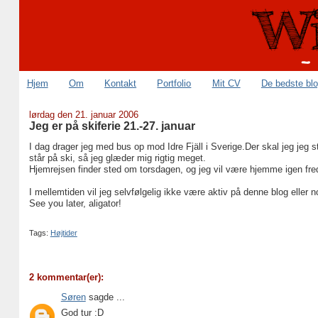
Hjem
Om
Kontakt
Portfolio
Mit CV
De bedste bl
lørdag den 21. januar 2006
Jeg er på skiferie 21.-27. januar
I dag drager jeg med bus op mod Idre Fjäll i Sverige.Der skal jeg jeg 
står på ski, så jeg glæder mig rigtig meget.
Hjemrejsen finder sted om torsdagen, og jeg vil være hjemme igen fr
I mellemtiden vil jeg selvfølgelig ikke være aktiv på denne blog eller 
See you later, aligator!
Tags:
Højtider
2 kommentar(er):
Søren
sagde ...
God tur :D