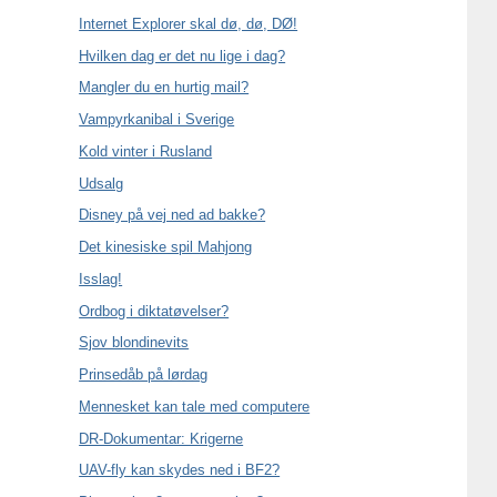
Internet Explorer skal dø, dø, DØ!
Hvilken dag er det nu lige i dag?
Mangler du en hurtig mail?
Vampyrkanibal i Sverige
Kold vinter i Rusland
Udsalg
Disney på vej ned ad bakke?
Det kinesiske spil Mahjong
Isslag!
Ordbog i diktatøvelser?
Sjov blondinevits
Prinsedåb på lørdag
Mennesket kan tale med computere
DR-Dokumentar: Krigerne
UAV-fly kan skydes ned i BF2?