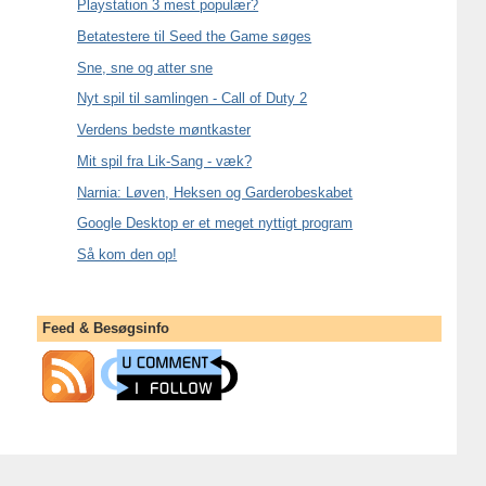
Playstation 3 mest populær?
Betatestere til Seed the Game søges
Sne, sne og atter sne
Nyt spil til samlingen - Call of Duty 2
Verdens bedste møntkaster
Mit spil fra Lik-Sang - væk?
Narnia: Løven, Heksen og Garderobeskabet
Google Desktop er et meget nyttigt program
Så kom den op!
Feed & Besøgsinfo