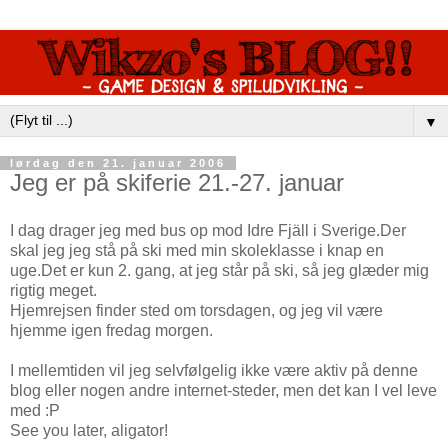
▼
lørdag den 21. januar 2006
Jeg er på skiferie 21.-27. januar
I dag drager jeg med bus op mod Idre Fjäll i Sverige.Der
skal jeg jeg stå på ski med min skoleklasse i knap en
uge.Det er kun 2. gang, at jeg står på ski, så jeg glæder mig
rigtig meget.
Hjemrejsen finder sted om torsdagen, og jeg vil være
hjemme igen fredag morgen.
I mellemtiden vil jeg selvfølgelig ikke være aktiv på denne
blog eller nogen andre internet-steder, men det kan I vel leve
med :P
See you later, aligator!