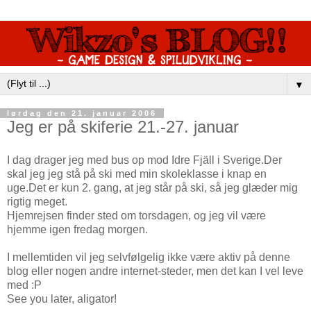
▼
lørdag den 21. januar 2006
Jeg er på skiferie 21.-27. januar
I dag drager jeg med bus op mod Idre Fjäll i Sverige.Der
skal jeg jeg stå på ski med min skoleklasse i knap en
uge.Det er kun 2. gang, at jeg står på ski, så jeg glæder mig
rigtig meget.
Hjemrejsen finder sted om torsdagen, og jeg vil være
hjemme igen fredag morgen.
I mellemtiden vil jeg selvfølgelig ikke være aktiv på denne
blog eller nogen andre internet-steder, men det kan I vel leve
med :P
See you later, aligator!