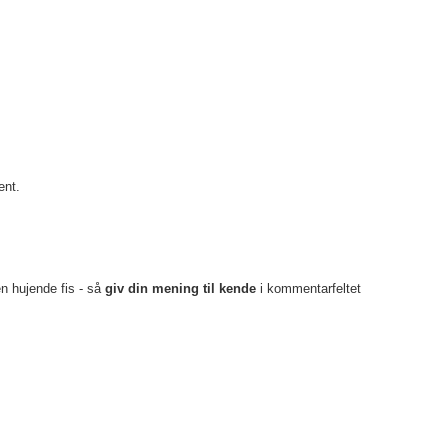
ent.
en hujende fis - så
giv din mening til kende
i kommentarfeltet