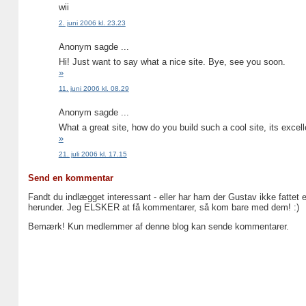
wii
2. juni 2006 kl. 23.23
Anonym sagde ...
Hi! Just want to say what a nice site. Bye, see you soon.
»
11. juni 2006 kl. 08.29
Anonym sagde ...
What a great site, how do you build such a cool site, its excell
»
21. juli 2006 kl. 17.15
Send en kommentar
Fandt du indlægget interessant - eller har ham der Gustav ikke fattet 
herunder. Jeg ELSKER at få kommentarer, så kom bare med dem! :)
Bemærk! Kun medlemmer af denne blog kan sende kommentarer.