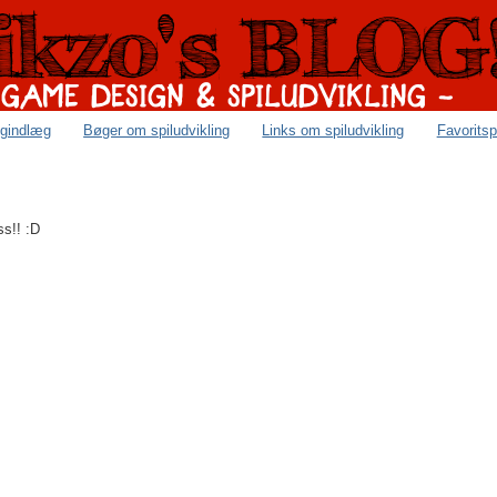
ogindlæg
Bøger om spiludvikling
Links om spiludvikling
Favoritsp
ss!! :D