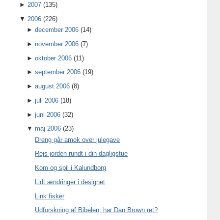
►
2007
(135)
▼
2006
(226)
►
december 2006
(14)
►
november 2006
(7)
►
oktober 2006
(11)
►
september 2006
(19)
►
august 2006
(8)
►
juli 2006
(18)
►
juni 2006
(32)
▼
maj 2006
(23)
Dreng går amok over julegave
Rejs jorden rundt i din dagligstue
Kom og spil i Kalundborg
Lidt ændringer i designet
Link fisker
Udforskning af Bibelen; har Dan Brown ret?