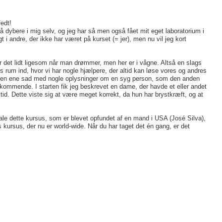
fedt!
 gå dybere i mig selv, og jeg har så men også fået mit eget laboratorium i
gt i andre, der ikke har været på kurset (= jer), men nu vil jeg kort
er det lidt ligesom når man drømmer, men her er i vågne. Altså en slags
gs rum ind, hvor vi har nogle hjælpere, der altid kan løse vores og andres
or den ene sad med nogle oplysninger om en syg person, som den anden
dkommende. I starten fik jeg beskrevet en dame, der havde et eller andet
d. Dette viste sig at være meget korrekt, da hun har brystkræft, og at
befale dette kursus, som er blevet opfundet af en mand i USA (José Silva),
s kursus, der nu er world-wide. Når du har taget det én gang, er det