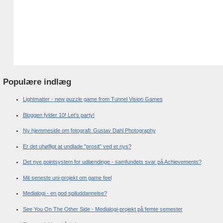
Populære indlæg
Lightmatter - new puzzle game from Tunnel Vision Games
Bloggen fylder 10! Let's party!
Ny hjemmeside om fotografi: Gustav Dahl Photography
Er det uhøfligt at undlade "prosit" ved et nys?
Det nye pointsystem for udlændinge - samfundets svar på Achievements?
Mit seneste uni-projekt om game feel
Medialogi - en god spiluddannelse?
See You On The Other Side - Medialogi-projekt på femte semester