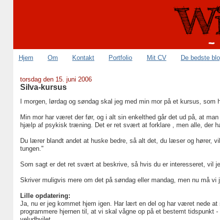
Hjem
Om
Kontakt
Portfolio
Mit CV
De bedste bl
torsdag den 15. juni 2006
Silva-kursus
I morgen, lørdag og søndag skal jeg med min mor på et kursus, som h
Min mor har været der før, og i alt sin enkelthed går det ud på, at m
hjælp af psykisk træning. Det er ret svært at forklare , men alle, der 
Du lærer blandt andet at huske bedre, så alt det, du læser og hører, vi
tungen."
Som sagt er det ret svært at beskrive, så hvis du er interesseret, vil 
Skriver muligvis mere om det på søndag eller mandag, men nu må vi j
Lille opdatering:
Ja, nu er jeg kommet hjem igen. Har lært en del og har været nede at sl
programmere hjernen til, at vi skal vågne op på et bestemt tidspunkt 
veludhvilet.