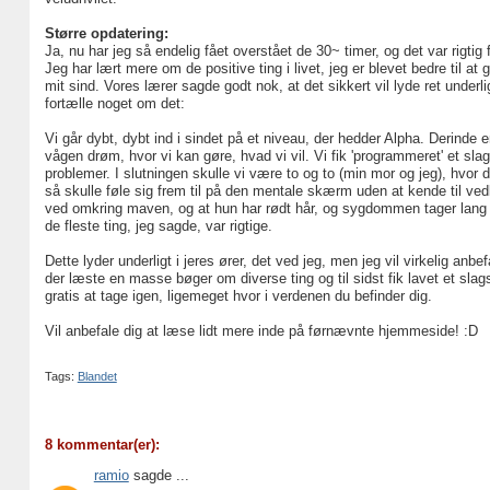
Større opdatering:
Ja, nu har jeg så endelig fået overstået de 30~ timer, og det var rigtig 
Jeg har lært mere om de positive ting i livet, jeg er blevet bedre til at
mit sind. Vores lærer sagde godt nok, at det sikkert vil lyde ret underli
fortælle noget om det:
Vi går dybt, dybt ind i sindet på et niveau, der hedder Alpha. Derinde 
vågen drøm, hvor vi kan gøre, hvad vi vil. Vi fik 'programmeret' et sla
problemer. I slutningen skulle vi være to og to (min mor og jeg), hv
så skulle føle sig frem til på den mentale skærm uden at kende til ve
ved omkring maven, og at hun har rødt hår, og sygdommen tager lang ti
de fleste ting, jeg sagde, var rigtige.
Dette lyder underligt i jeres ører, det ved jeg, men jeg vil virkelig an
der læste en masse bøger om diverse ting og til sidst fik lavet et slag
gratis at tage igen, ligemeget hvor i verdenen du befinder dig.
Vil anbefale dig at læse lidt mere inde på førnævnte hjemmeside! :D
Tags:
Blandet
8 kommentar(er):
ramio
sagde ...