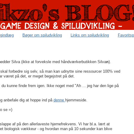
ogindlæg
Bøger om spiludvikling
Links om spiludvikling
Favoritsp
edder Silva (ikke at forveksle med håndværkerbutikken Silva
n
).
an skal forbedre sig selv, så man kan udnytte sine ressourcer 100% ved
har været på det, er meget begejstret på det.
l du kunne finde frem igen. Ikke noget med "Ah ... jeg har den lige på
jeg anbefale dig at hoppe ind på
denne
hjemmeside.
o se =)
appe af på den allerlaveste hjernefrekvens. Vi har bl.a. lært at
- et biologisk vækkeur - og hvordan man på 10 sekunder kan blive