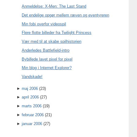
Anmeldelse: X-Men: The Last Stand
Det endelige opgør mellem ræven og eventyreren
Min fobi overfor videospil
Flere flotte billeder fra Twilight Princess
Vær med til at skabe spilhistorien
Anderledes Battlefield-intro
Bybillede lavet pixel for pixel
Min blog i Internet Explorer?
Vandskade!
►
maj 2006
(23)
►
april 2006
(27)
►
marts 2006
(19)
►
februar 2006
(21)
►
januar 2006
(27)