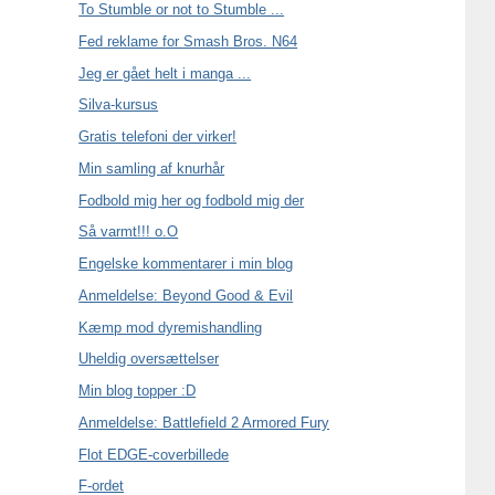
To Stumble or not to Stumble ...
Fed reklame for Smash Bros. N64
Jeg er gået helt i manga ...
Silva-kursus
Gratis telefoni der virker!
Min samling af knurhår
Fodbold mig her og fodbold mig der
Så varmt!!! o.O
Engelske kommentarer i min blog
Anmeldelse: Beyond Good & Evil
Kæmp mod dyremishandling
Uheldig oversættelser
Min blog topper :D
Anmeldelse: Battlefield 2 Armored Fury
Flot EDGE-coverbillede
F-ordet