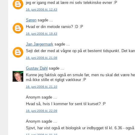
jeg er igang med at lære mi selv telekinske evner :P
16. juni 2006 kl. 12.43
Søren
sagde ...
Hvad er din metode ramio? :D :P
16. juni 2006 kl. 19.43
Jan Jægermark
sagde ...
Sejt det der med at vågne op på et bestemt tidspunkt. Det kan
16. juni 2006 kl. 21.08
Gustav Dahl
sagde ...
Kunne jeg faktisk også en smule før, men nu skal det være helt
må ikke stille et rigtigt vækkeur :P
16. juni 2006 kl. 21.10
Anonym sagde ...
Hvad så, hvis I kommer for sent til kurset? :P
16. juni 2006 kl. 22.09
Anonym sagde ...
Sjovt, har vist også et biologisk ur indbygget til kl. 6.36 - også
17. juni 2006 kl. 01.10