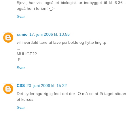
Sjovt, har vist også et biologisk ur indbygget til kl. 6.36 -
også her i ferien >_>
Svar
ramio
17. juni 2006 kl. 13.55
vil ihvertfald lære at lave psi bolde og flytte ting :p
...
MULIGT??
:P
Svar
CSS
20. juni 2006 kl. 15.22
Det Lyder sgu rigtig fedt det der :O må se at få taget sådan
et kursus
Svar