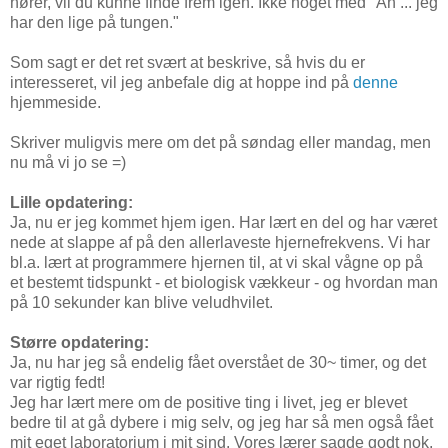
hører, vil du kunne finde frem igen. Ikke noget med "Ah ... jeg
har den lige på tungen."
Som sagt er det ret svært at beskrive, så hvis du er
interesseret, vil jeg anbefale dig at hoppe ind på
denne
hjemmeside.
Skriver muligvis mere om det på søndag eller mandag, men
nu må vi jo se =)
Lille opdatering:
Ja, nu er jeg kommet hjem igen. Har lært en del og har været
nede at slappe af på den allerlaveste hjernefrekvens. Vi har
bl.a. lært at programmere hjernen til, at vi skal vågne op på
et bestemt tidspunkt - et biologisk vækkeur - og hvordan man
på 10 sekunder kan blive veludhvilet.
Større opdatering:
Ja, nu har jeg så endelig fået overstået de 30~ timer, og det
var rigtig fedt!
Jeg har lært mere om de positive ting i livet, jeg er blevet
bedre til at gå dybere i mig selv, og jeg har så men også fået
mit eget laboratorium i mit sind. Vores lærer sagde godt nok,