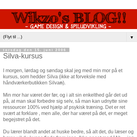
▼
torsdag den 15. juni 2006
Silva-kursus
I morgen, lørdag og søndag skal jeg med min mor på et
kursus, som hedder Silva (ikke at forveksle med
håndværkerbutikken Silva
n
).
Min mor har været der før, og i alt sin enkelthed går det ud
på, at man skal forbedre sig selv, så man kan udnytte sine
ressourcer 100% ved hjælp af psykisk træning. Det er ret
svært at forklare , men alle, der har været på det, er meget
begejstret på det.
Du lærer blandt andet at huske bedre, så alt det, du læser og