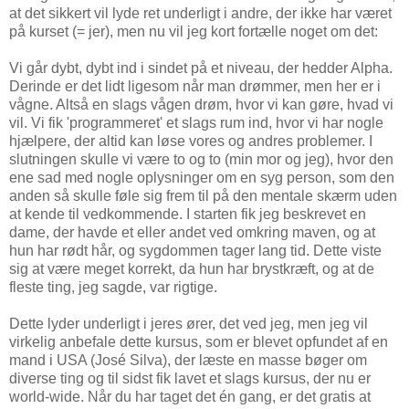
at det sikkert vil lyde ret underligt i andre, der ikke har været
på kurset (= jer), men nu vil jeg kort fortælle noget om det:
Vi går dybt, dybt ind i sindet på et niveau, der hedder Alpha.
Derinde er det lidt ligesom når man drømmer, men her er i
vågne. Altså en slags vågen drøm, hvor vi kan gøre, hvad vi
vil. Vi fik 'programmeret' et slags rum ind, hvor vi har nogle
hjælpere, der altid kan løse vores og andres problemer. I
slutningen skulle vi være to og to (min mor og jeg), hvor den
ene sad med nogle oplysninger om en syg person, som den
anden så skulle føle sig frem til på den mentale skærm uden
at kende til vedkommende. I starten fik jeg beskrevet en
dame, der havde et eller andet ved omkring maven, og at
hun har rødt hår, og sygdommen tager lang tid. Dette viste
sig at være meget korrekt, da hun har brystkræft, og at de
fleste ting, jeg sagde, var rigtige.
Dette lyder underligt i jeres ører, det ved jeg, men jeg vil
virkelig anbefale dette kursus, som er blevet opfundet af en
mand i USA (José Silva), der læste en masse bøger om
diverse ting og til sidst fik lavet et slags kursus, der nu er
world-wide. Når du har taget det én gang, er det gratis at