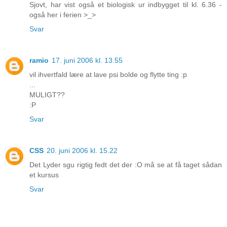
Sjovt, har vist også et biologisk ur indbygget til kl. 6.36 -
også her i ferien >_>
Svar
ramio
17. juni 2006 kl. 13.55
vil ihvertfald lære at lave psi bolde og flytte ting :p
...
MULIGT??
:P
Svar
CSS
20. juni 2006 kl. 15.22
Det Lyder sgu rigtig fedt det der :O må se at få taget sådan
et kursus
Svar