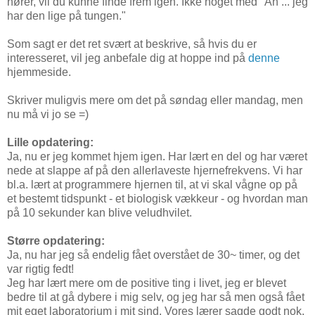
hører, vil du kunne finde frem igen. Ikke noget med "Ah ... jeg
har den lige på tungen."
Som sagt er det ret svært at beskrive, så hvis du er
interesseret, vil jeg anbefale dig at hoppe ind på
denne
hjemmeside.
Skriver muligvis mere om det på søndag eller mandag, men
nu må vi jo se =)
Lille opdatering:
Ja, nu er jeg kommet hjem igen. Har lært en del og har været
nede at slappe af på den allerlaveste hjernefrekvens. Vi har
bl.a. lært at programmere hjernen til, at vi skal vågne op på
et bestemt tidspunkt - et biologisk vækkeur - og hvordan man
på 10 sekunder kan blive veludhvilet.
Større opdatering:
Ja, nu har jeg så endelig fået overstået de 30~ timer, og det
var rigtig fedt!
Jeg har lært mere om de positive ting i livet, jeg er blevet
bedre til at gå dybere i mig selv, og jeg har så men også fået
mit eget laboratorium i mit sind. Vores lærer sagde godt nok,