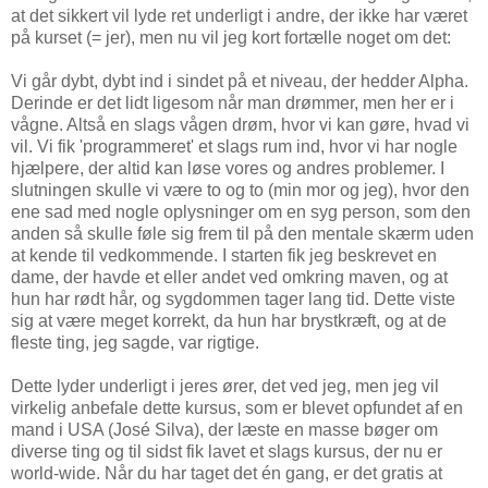
at det sikkert vil lyde ret underligt i andre, der ikke har været
på kurset (= jer), men nu vil jeg kort fortælle noget om det:
Vi går dybt, dybt ind i sindet på et niveau, der hedder Alpha.
Derinde er det lidt ligesom når man drømmer, men her er i
vågne. Altså en slags vågen drøm, hvor vi kan gøre, hvad vi
vil. Vi fik 'programmeret' et slags rum ind, hvor vi har nogle
hjælpere, der altid kan løse vores og andres problemer. I
slutningen skulle vi være to og to (min mor og jeg), hvor den
ene sad med nogle oplysninger om en syg person, som den
anden så skulle føle sig frem til på den mentale skærm uden
at kende til vedkommende. I starten fik jeg beskrevet en
dame, der havde et eller andet ved omkring maven, og at
hun har rødt hår, og sygdommen tager lang tid. Dette viste
sig at være meget korrekt, da hun har brystkræft, og at de
fleste ting, jeg sagde, var rigtige.
Dette lyder underligt i jeres ører, det ved jeg, men jeg vil
virkelig anbefale dette kursus, som er blevet opfundet af en
mand i USA (José Silva), der læste en masse bøger om
diverse ting og til sidst fik lavet et slags kursus, der nu er
world-wide. Når du har taget det én gang, er det gratis at