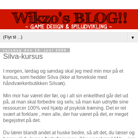
▼
torsdag den 15. juni 2006
Silva-kursus
I morgen, lørdag og søndag skal jeg med min mor på et
kursus, som hedder Silva (ikke at forveksle med
håndværkerbutikken Silva
n
).
Min mor har været der før, og i alt sin enkelthed går det ud
på, at man skal forbedre sig selv, så man kan udnytte sine
ressourcer 100% ved hjælp af psykisk træning. Det er ret
svært at forklare , men alle, der har været på det, er meget
begejstret på det.
Du lærer blandt andet at huske bedre, så alt det, du læser og