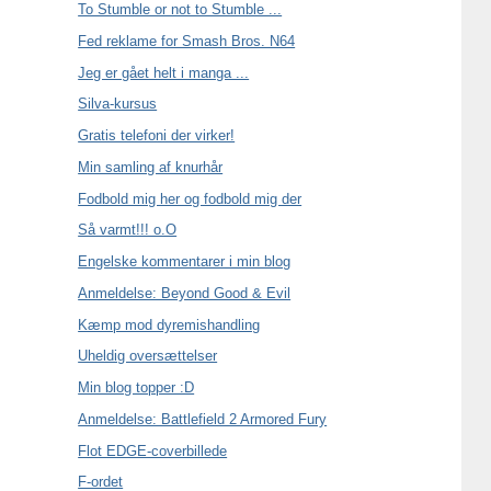
To Stumble or not to Stumble ...
Fed reklame for Smash Bros. N64
Jeg er gået helt i manga ...
Silva-kursus
Gratis telefoni der virker!
Min samling af knurhår
Fodbold mig her og fodbold mig der
Så varmt!!! o.O
Engelske kommentarer i min blog
Anmeldelse: Beyond Good & Evil
Kæmp mod dyremishandling
Uheldig oversættelser
Min blog topper :D
Anmeldelse: Battlefield 2 Armored Fury
Flot EDGE-coverbillede
F-ordet