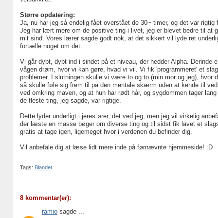
Større opdatering:
Ja, nu har jeg så endelig fået overstået de 30~ timer, og det var rigtig 
Jeg har lært mere om de positive ting i livet, jeg er blevet bedre til at
mit sind. Vores lærer sagde godt nok, at det sikkert vil lyde ret underli
fortælle noget om det:
Vi går dybt, dybt ind i sindet på et niveau, der hedder Alpha. Derinde 
vågen drøm, hvor vi kan gøre, hvad vi vil. Vi fik 'programmeret' et sla
problemer. I slutningen skulle vi være to og to (min mor og jeg), hv
så skulle føle sig frem til på den mentale skærm uden at kende til ve
ved omkring maven, og at hun har rødt hår, og sygdommen tager lang ti
de fleste ting, jeg sagde, var rigtige.
Dette lyder underligt i jeres ører, det ved jeg, men jeg vil virkelig an
der læste en masse bøger om diverse ting og til sidst fik lavet et slag
gratis at tage igen, ligemeget hvor i verdenen du befinder dig.
Vil anbefale dig at læse lidt mere inde på førnævnte hjemmeside! :D
Tags:
Blandet
8 kommentar(er):
ramio
sagde ...