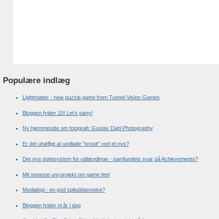
Populære indlæg
Lightmatter - new puzzle game from Tunnel Vision Games
Bloggen fylder 10! Let's party!
Ny hjemmeside om fotografi: Gustav Dahl Photography
Er det uhøfligt at undlade "prosit" ved et nys?
Det nye pointsystem for udlændinge - samfundets svar på Achievements?
Mit seneste uni-projekt om game feel
Medialogi - en god spiluddannelse?
Bloggen fylder ni år i dag