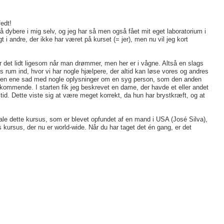
fedt!
 gå dybere i mig selv, og jeg har så men også fået mit eget laboratorium i
gt i andre, der ikke har været på kurset (= jer), men nu vil jeg kort
er det lidt ligesom når man drømmer, men her er i vågne. Altså en slags
gs rum ind, hvor vi har nogle hjælpere, der altid kan løse vores og andres
or den ene sad med nogle oplysninger om en syg person, som den anden
dkommende. I starten fik jeg beskrevet en dame, der havde et eller andet
d. Dette viste sig at være meget korrekt, da hun har brystkræft, og at
befale dette kursus, som er blevet opfundet af en mand i USA (José Silva),
s kursus, der nu er world-wide. Når du har taget det én gang, er det