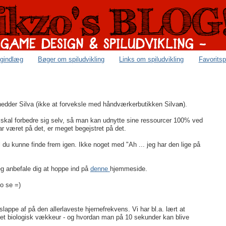
ogindlæg
Bøger om spiludvikling
Links om spiludvikling
Favoritsp
edder Silva (ikke at forveksle med håndværkerbutikken Silva
n
).
an skal forbedre sig selv, så man kan udnytte sine ressourcer 100% ved
har været på det, er meget begejstret på det.
l du kunne finde frem igen. Ikke noget med "Ah ... jeg har den lige på
jeg anbefale dig at hoppe ind på
denne
hjemmeside.
o se =)
appe af på den allerlaveste hjernefrekvens. Vi har bl.a. lært at
- et biologisk vækkeur - og hvordan man på 10 sekunder kan blive