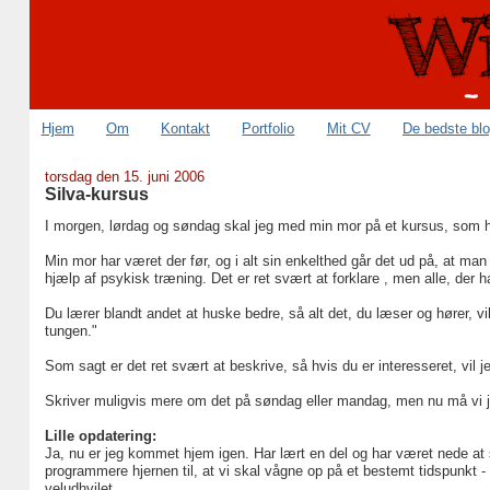
Hjem
Om
Kontakt
Portfolio
Mit CV
De bedste bl
torsdag den 15. juni 2006
Silva-kursus
I morgen, lørdag og søndag skal jeg med min mor på et kursus, som h
Min mor har været der før, og i alt sin enkelthed går det ud på, at m
hjælp af psykisk træning. Det er ret svært at forklare , men alle, der 
Du lærer blandt andet at huske bedre, så alt det, du læser og hører, vi
tungen."
Som sagt er det ret svært at beskrive, så hvis du er interesseret, vil 
Skriver muligvis mere om det på søndag eller mandag, men nu må vi j
Lille opdatering:
Ja, nu er jeg kommet hjem igen. Har lært en del og har været nede at sl
programmere hjernen til, at vi skal vågne op på et bestemt tidspunkt 
veludhvilet.