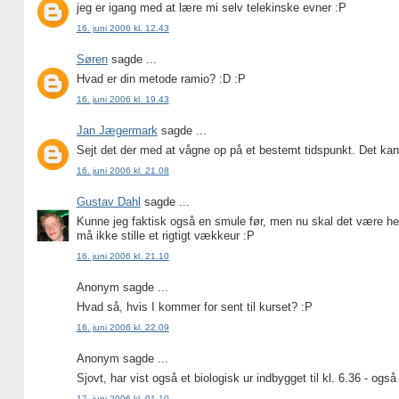
jeg er igang med at lære mi selv telekinske evner :P
16. juni 2006 kl. 12.43
Søren
sagde ...
Hvad er din metode ramio? :D :P
16. juni 2006 kl. 19.43
Jan Jægermark
sagde ...
Sejt det der med at vågne op på et bestemt tidspunkt. Det kan
16. juni 2006 kl. 21.08
Gustav Dahl
sagde ...
Kunne jeg faktisk også en smule før, men nu skal det være helt
må ikke stille et rigtigt vækkeur :P
16. juni 2006 kl. 21.10
Anonym sagde ...
Hvad så, hvis I kommer for sent til kurset? :P
16. juni 2006 kl. 22.09
Anonym sagde ...
Sjovt, har vist også et biologisk ur indbygget til kl. 6.36 - også
17. juni 2006 kl. 01.10