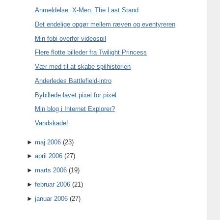
Anmeldelse: X-Men: The Last Stand
Det endelige opgør mellem ræven og eventyreren
Min fobi overfor videospil
Flere flotte billeder fra Twilight Princess
Vær med til at skabe spilhistorien
Anderledes Battlefield-intro
Bybillede lavet pixel for pixel
Min blog i Internet Explorer?
Vandskade!
►
maj 2006
(23)
►
april 2006
(27)
►
marts 2006
(19)
►
februar 2006
(21)
►
januar 2006
(27)