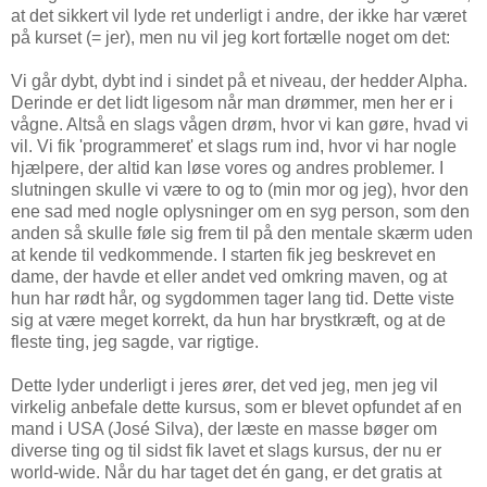
at det sikkert vil lyde ret underligt i andre, der ikke har været
på kurset (= jer), men nu vil jeg kort fortælle noget om det:
Vi går dybt, dybt ind i sindet på et niveau, der hedder Alpha.
Derinde er det lidt ligesom når man drømmer, men her er i
vågne. Altså en slags vågen drøm, hvor vi kan gøre, hvad vi
vil. Vi fik 'programmeret' et slags rum ind, hvor vi har nogle
hjælpere, der altid kan løse vores og andres problemer. I
slutningen skulle vi være to og to (min mor og jeg), hvor den
ene sad med nogle oplysninger om en syg person, som den
anden så skulle føle sig frem til på den mentale skærm uden
at kende til vedkommende. I starten fik jeg beskrevet en
dame, der havde et eller andet ved omkring maven, og at
hun har rødt hår, og sygdommen tager lang tid. Dette viste
sig at være meget korrekt, da hun har brystkræft, og at de
fleste ting, jeg sagde, var rigtige.
Dette lyder underligt i jeres ører, det ved jeg, men jeg vil
virkelig anbefale dette kursus, som er blevet opfundet af en
mand i USA (José Silva), der læste en masse bøger om
diverse ting og til sidst fik lavet et slags kursus, der nu er
world-wide. Når du har taget det én gang, er det gratis at