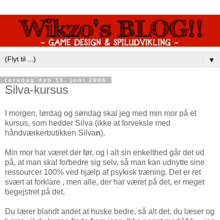
▼
torsdag den 15. juni 2006
Silva-kursus
I morgen, lørdag og søndag skal jeg med min mor på et
kursus, som hedder Silva (ikke at forveksle med
håndværkerbutikken Silva
n
).
Min mor har været der før, og i alt sin enkelthed går det ud
på, at man skal forbedre sig selv, så man kan udnytte sine
ressourcer 100% ved hjælp af psykisk træning. Det er ret
svært at forklare , men alle, der har været på det, er meget
begejstret på det.
Du lærer blandt andet at huske bedre, så alt det, du læser og