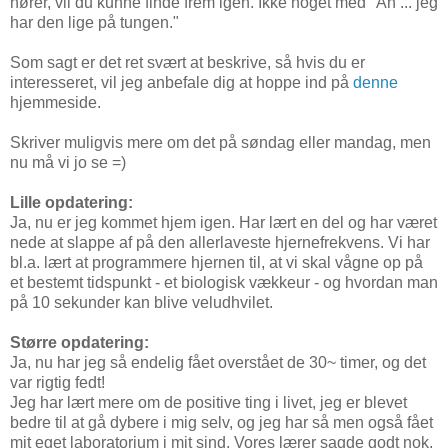
hører, vil du kunne finde frem igen. Ikke noget med "Ah ... jeg
har den lige på tungen."
Som sagt er det ret svært at beskrive, så hvis du er
interesseret, vil jeg anbefale dig at hoppe ind på
denne
hjemmeside.
Skriver muligvis mere om det på søndag eller mandag, men
nu må vi jo se =)
Lille opdatering:
Ja, nu er jeg kommet hjem igen. Har lært en del og har været
nede at slappe af på den allerlaveste hjernefrekvens. Vi har
bl.a. lært at programmere hjernen til, at vi skal vågne op på
et bestemt tidspunkt - et biologisk vækkeur - og hvordan man
på 10 sekunder kan blive veludhvilet.
Større opdatering:
Ja, nu har jeg så endelig fået overstået de 30~ timer, og det
var rigtig fedt!
Jeg har lært mere om de positive ting i livet, jeg er blevet
bedre til at gå dybere i mig selv, og jeg har så men også fået
mit eget laboratorium i mit sind. Vores lærer sagde godt nok,