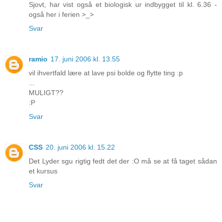
Sjovt, har vist også et biologisk ur indbygget til kl. 6.36 -
også her i ferien >_>
Svar
ramio
17. juni 2006 kl. 13.55
vil ihvertfald lære at lave psi bolde og flytte ting :p
...
MULIGT??
:P
Svar
CSS
20. juni 2006 kl. 15.22
Det Lyder sgu rigtig fedt det der :O må se at få taget sådan
et kursus
Svar