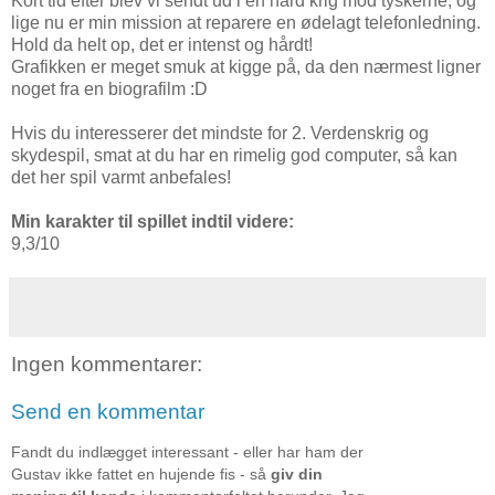
Kort tid efter blev vi sendt ud i en hård krig mod tyskerne, og
lige nu er min mission at reparere en ødelagt telefonledning.
Hold da helt op, det er intenst og hårdt!
Grafikken er meget smuk at kigge på, da den nærmest ligner
noget fra en biografilm :D
Hvis du interesserer det mindste for 2. Verdenskrig og
skydespil, smat at du har en rimelig god computer, så kan
det her spil varmt anbefales!
Min karakter til spillet indtil videre:
9,3/10
Ingen kommentarer:
Send en kommentar
Fandt du indlægget interessant - eller har ham der
Gustav ikke fattet en hujende fis - så
giv din