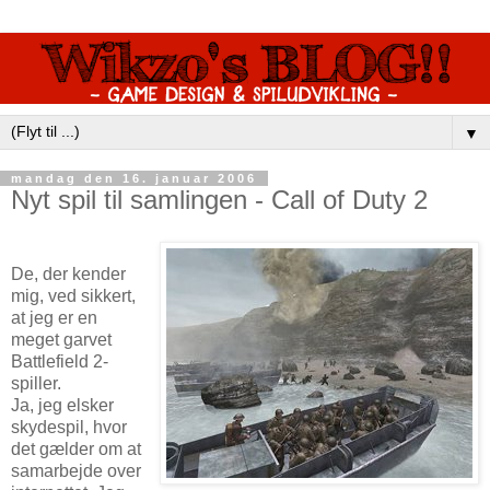
▼
mandag den 16. januar 2006
Nyt spil til samlingen - Call of Duty 2
De, der kender
mig, ved sikkert,
at jeg er en
meget garvet
Battlefield 2-
spiller.
Ja, jeg elsker
skydespil, hvor
det gælder om at
samarbejde over