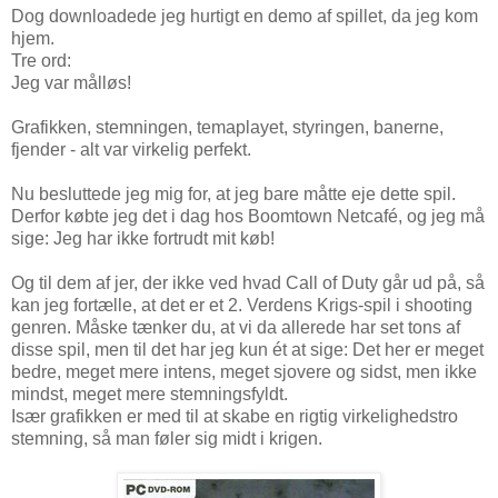
Dog downloadede jeg hurtigt en demo af spillet, da jeg kom
hjem.
Tre ord:
Jeg var målløs!
Grafikken, stemningen, temaplayet, styringen, banerne,
fjender - alt var virkelig perfekt.
Nu besluttede jeg mig for, at jeg bare måtte eje dette spil.
Derfor købte jeg det i dag hos Boomtown Netcafé, og jeg må
sige: Jeg har ikke fortrudt mit køb!
Og til dem af jer, der ikke ved hvad Call of Duty går ud på, så
kan jeg fortælle, at det er et 2. Verdens Krigs-spil i shooting
genren. Måske tænker du, at vi da allerede har set tons af
disse spil, men til det har jeg kun ét at sige: Det her er meget
bedre, meget mere intens, meget sjovere og sidst, men ikke
mindst, meget mere stemningsfyldt.
Især grafikken er med til at skabe en rigtig virkelighedstro
stemning, så man føler sig midt i krigen.