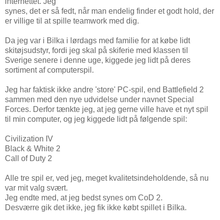
internettet. Jeg
synes, det er så fedt, når man endelig finder et godt hold, der
er villige til at spille teamwork med dig.
Da jeg var i Bilka i lørdags med familie for at købe lidt
skitøjsudstyr, fordi jeg skal på skiferie med klassen til
Sverige senere i denne uge, kiggede jeg lidt på deres
sortiment af computerspil.
Jeg har faktisk ikke andre 'store' PC-spil, end Battlefield 2
sammen med den nye udvidelse under navnet Special
Forces. Derfor tænkte jeg, at jeg gerne ville have et nyt spil
til min computer, og jeg kiggede lidt på følgende spil:
Civilization IV
Black & White 2
Call of Duty 2
Alle tre spil er, ved jeg, meget kvalitetsindeholdende, så nu
var mit valg svært.
Jeg endte med, at jeg bedst synes om CoD 2.
Desværre gik det ikke, jeg fik ikke købt spillet i Bilka.