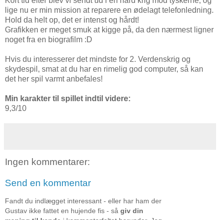
Kort tid efter blev vi sendt ud i en hård krig mod tyskerne, og
lige nu er min mission at reparere en ødelagt telefonledning.
Hold da helt op, det er intenst og hårdt!
Grafikken er meget smuk at kigge på, da den nærmest ligner
noget fra en biografilm :D
Hvis du interesserer det mindste for 2. Verdenskrig og
skydespil, smat at du har en rimelig god computer, så kan
det her spil varmt anbefales!
Min karakter til spillet indtil videre:
9,3/10
Ingen kommentarer:
Send en kommentar
Fandt du indlægget interessant - eller har ham der
Gustav ikke fattet en hujende fis - så
giv din