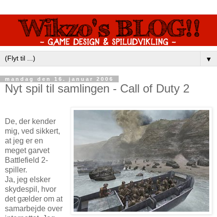
▼
mandag den 16. januar 2006
Nyt spil til samlingen - Call of Duty 2
De, der kender
mig, ved sikkert,
at jeg er en
meget garvet
Battlefield 2-
spiller.
Ja, jeg elsker
skydespil, hvor
det gælder om at
samarbejde over