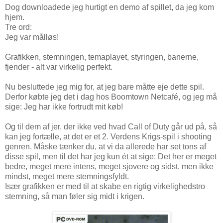
Dog downloadede jeg hurtigt en demo af spillet, da jeg kom
hjem.
Tre ord:
Jeg var målløs!
Grafikken, stemningen, temaplayet, styringen, banerne,
fjender - alt var virkelig perfekt.
Nu besluttede jeg mig for, at jeg bare måtte eje dette spil.
Derfor købte jeg det i dag hos Boomtown Netcafé, og jeg må
sige: Jeg har ikke fortrudt mit køb!
Og til dem af jer, der ikke ved hvad Call of Duty går ud på, så
kan jeg fortælle, at det er et 2. Verdens Krigs-spil i shooting
genren. Måske tænker du, at vi da allerede har set tons af
disse spil, men til det har jeg kun ét at sige: Det her er meget
bedre, meget mere intens, meget sjovere og sidst, men ikke
mindst, meget mere stemningsfyldt.
Især grafikken er med til at skabe en rigtig virkelighedstro
stemning, så man føler sig midt i krigen.