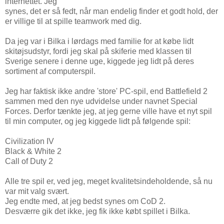
internettet. Jeg
synes, det er så fedt, når man endelig finder et godt hold, der
er villige til at spille teamwork med dig.
Da jeg var i Bilka i lørdags med familie for at købe lidt
skitøjsudstyr, fordi jeg skal på skiferie med klassen til
Sverige senere i denne uge, kiggede jeg lidt på deres
sortiment af computerspil.
Jeg har faktisk ikke andre 'store' PC-spil, end Battlefield 2
sammen med den nye udvidelse under navnet Special
Forces. Derfor tænkte jeg, at jeg gerne ville have et nyt spil
til min computer, og jeg kiggede lidt på følgende spil:
Civilization IV
Black & White 2
Call of Duty 2
Alle tre spil er, ved jeg, meget kvalitetsindeholdende, så nu
var mit valg svært.
Jeg endte med, at jeg bedst synes om CoD 2.
Desværre gik det ikke, jeg fik ikke købt spillet i Bilka.