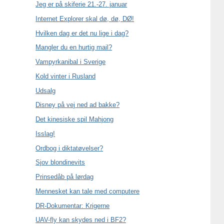
Jeg er på skiferie 21.-27. januar
Internet Explorer skal dø, dø, DØ!
Hvilken dag er det nu lige i dag?
Mangler du en hurtig mail?
Vampyrkanibal i Sverige
Kold vinter i Rusland
Udsalg
Disney på vej ned ad bakke?
Det kinesiske spil Mahjong
Isslag!
Ordbog i diktatøvelser?
Sjov blondinevits
Prinsedåb på lørdag
Mennesket kan tale med computere
DR-Dokumentar: Krigerne
UAV-fly kan skydes ned i BF2?