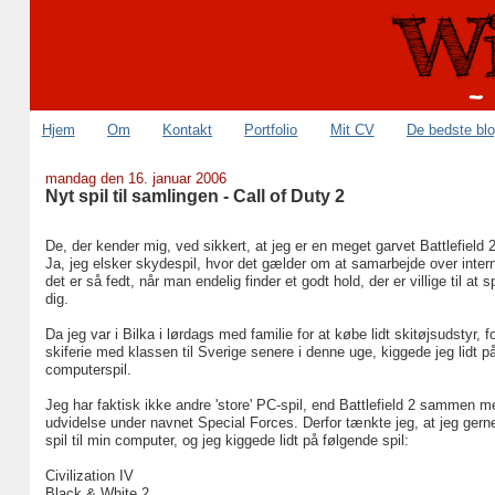
Hjem
Om
Kontakt
Portfolio
Mit CV
De bedste bl
mandag den 16. januar 2006
Nyt spil til samlingen - Call of Duty 2
De, der kender mig, ved sikkert, at jeg er en meget garvet Battlefield 2-
Ja, jeg elsker skydespil, hvor det gælder om at samarbejde over inter
det er så fedt, når man endelig finder et godt hold, der er villige til at
dig.
Da jeg var i Bilka i lørdags med familie for at købe lidt skitøjsudstyr, f
skiferie med klassen til Sverige senere i denne uge, kiggede jeg lidt p
computerspil.
Jeg har faktisk ikke andre 'store' PC-spil, end Battlefield 2 sammen 
udvidelse under navnet Special Forces. Derfor tænkte jeg, at jeg gerne
spil til min computer, og jeg kiggede lidt på følgende spil:
Civilization IV
Black & White 2