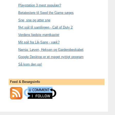
Playstation 3 mest populær?
Betatestere til Seed the Game søges
Sne, sne og atter sne
Nyt spil til samlingen - Call of Duty 2
Verdens bedste møntkaster
Mit spil fra Lik-Sang - væk?
Narnia: Løven, Heksen og Garderobeskabet
Google Desktop er et meget nyttigt program
Så kom den op!
Feed & Besøgsinfo