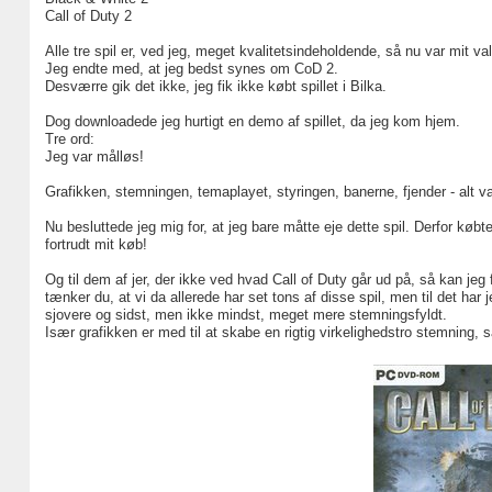
Call of Duty 2
Alle tre spil er, ved jeg, meget kvalitetsindeholdende, så nu var mit va
Jeg endte med, at jeg bedst synes om CoD 2.
Desværre gik det ikke, jeg fik ikke købt spillet i Bilka.
Dog downloadede jeg hurtigt en demo af spillet, da jeg kom hjem.
Tre ord:
Jeg var målløs!
Grafikken, stemningen, temaplayet, styringen, banerne, fjender - alt var
Nu besluttede jeg mig for, at jeg bare måtte eje dette spil. Derfor kø
fortrudt mit køb!
Og til dem af jer, der ikke ved hvad Call of Duty går ud på, så kan jeg 
tænker du, at vi da allerede har set tons af disse spil, men til det ha
sjovere og sidst, men ikke mindst, meget mere stemningsfyldt.
Især grafikken er med til at skabe en rigtig virkelighedstro stemning, s