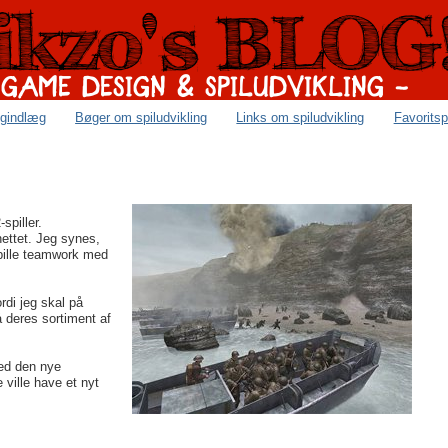
ogindlæg
Bøger om spiludvikling
Links om spiludvikling
Favoritsp
spiller.
nettet. Jeg synes,
 spille teamwork med
ordi jeg skal på
å deres sortiment af
med den nye
 ville have et nyt