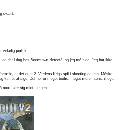
lg svært.
 virkelig perfekt.
bte jeg det i dag hos Boomtown Netcafé, og jeg må sige: Jeg har ikke
fortælle, at det er et 2. Verdens Krigs-spil i shooting genren. Måske
r jeg kun ét at sige: Det her er meget bedre, meget mere intens, meget
å man føler sig midt i krigen.